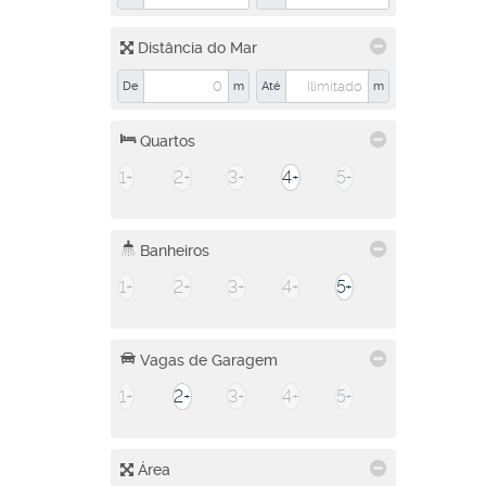
Distância do Mar
De
m
Até
m
Quartos
1+
2+
3+
4+
5+
Banheiros
1+
2+
3+
4+
5+
Vagas de Garagem
1+
2+
3+
4+
5+
Área