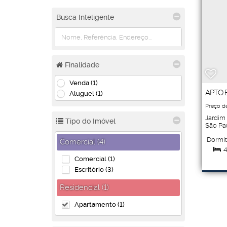
Busca Inteligente
Finalidade
Venda (1)
APTO 
Aluguel (1)
Preço de
Jardim
Tipo do Imóvel
São Pa
Dormit
Comercial (4)
4
Comercial (1)
Suít
Escritório (3)
4
Residencial (1)
Apartamento (1)