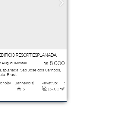
EDIFÍCIO RESORT ESPLANADA
8.000
 Aluguel (Mensal)
R$
 Esplanada
,
São José dos Campos
,
ulo
,
Brasil
ório(s)
Banheiro(s)
Privativo:
Sala(s)
5
157
.00
m²
1
e(s)
Total:
Vaga(s)
157
.00
m²
2