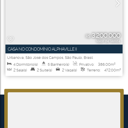
3.200.000
R$
Valor de Venda
CASA NO CONDOMÍNIO ALPHAVILLE II
Urbanova
,
São José dos Campos
,
São Paulo
,
Brasil
4
Dormitório(s)
5
Banheiro(s)
Privativo:
386
.00
m²
2
Sala(s)
2
Suíte(s)
2
Vaga(s)
Terreno:
472
.00
m²