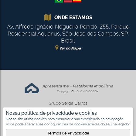
ONDE ESTAMOS
Av. Alfredo Ignácio Nogueira Penido
,
255
,
Parque
Residencial Aquarius
,
São José dos Campos
,
SP
,
Brasil
Ver no Mapa
Apresenta.me ~ Plataforma Imobiliária
Copyright © 2026 ~ 0.0000s
Grupo Serda Barros
www.gruposerdabarros.com.br
Nossa política de privacidade e cookies
Nosso site utiliza cookies para melhorar a sua experiência na navegação.
Você pode alterar suas configurações de cookies através do seu navegador.
3
Termos de Privacidade