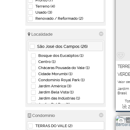
Pronto (7)
Rural (2)
Terreno (4)
Usado (3)
Fazenda (1)
Renovado / Reformado (2)
Terreno (1)
Localidade
São José dos Campos (26)
Bosque dos Eucaliptos (1)
Centro (1)
TERRE
Chácaras Pousada do Vale (1)
Cidade Morumbi (1)
VERD
Condomínio Royal Park (1)
Valor de
Jardim América (3)
Jardim
Jardim Bela Vista (1)
Brasil
Jardim das Indústrias (1)
Tot
Jardim Del Rey (1)
2
Jardim Oriente (1)
Condomínio
Jardim São Vicente (1)
4
Jardim Satélite (3)
TERRAS DO VALE (2)
Palmeiras de São José (1)