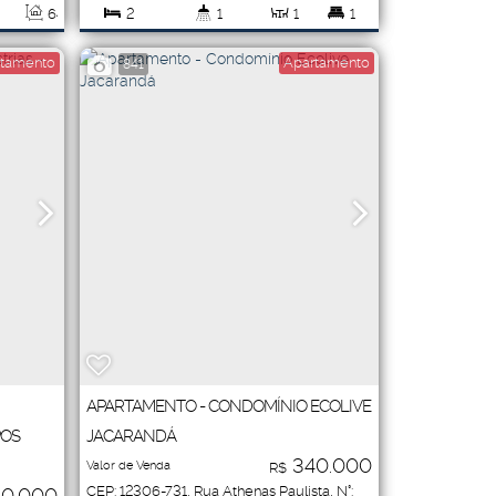
64
.00
m²
2
1
1
1
Vaga(s)
tamento
Apartamento
841
1
APARTAMENTO - CONDOMÍNIO ECOLIVE
POS
JACARANDÁ
340.000
Valor de Venda
R$
CEP: 12306-731
,
Rua Athenas Paulista
,
N°:
0.000