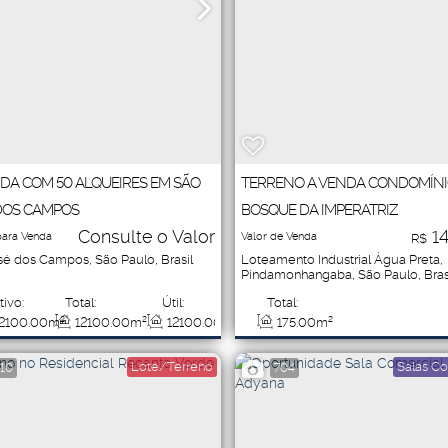
DA COM 50 ALQUEIRES EM SÃO
TERRENO A VENDA CONDOMÍN
DOS CAMPOS
BOSQUE DA IMPERATRIZ
Consulte o Valor
14
para Venda
Valor de Venda
R$
sé dos Campos
,
São Paulo
,
Brasil
Loteamento Industrial Água Preta
,
Pindamonhangaba
,
São Paulo
,
Bras
tivo:
Total:
Útil:
Total:
2100
.00
m²
12100
.00
m²
12100
.00
m²
175
.00
m²
Lote/Terreno
Salas Co
110
704