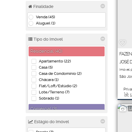
Finalidade
Venda (45)
Aluguel (1)
Tipo do Imóvel
Residencial (40)
FAZEN
Apartamento (22)
JOSÉ 
Casa (5)
Imóvel 
Casa de Condomínio (2)
São Jo
Chácara (1)
Flat/Loft/Estúdio (2)
Priva
Lote/Terreno (7)
1
Sobrado (1)
Comercial (3)
1
Escritório (1)
Estágio do Imóvel
Salas Comerciais (2)