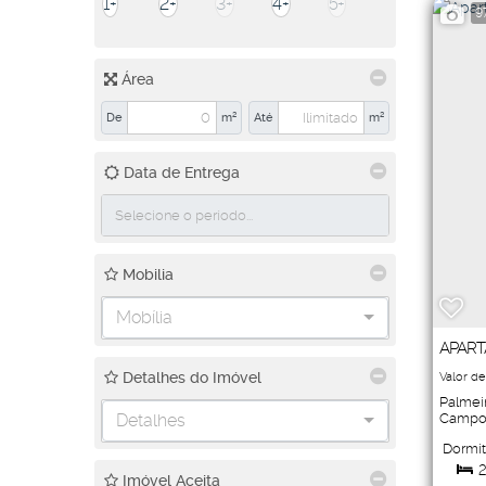
1+
2+
3+
4+
5+
9
Martim de Sá (1)
Pindamonhangaba (1)
Área
Loteamento Industrial Água Preta (1)
De
m²
Até
m²
Taubaté (1)
Data de Entrega
Jardim Independência (1)
Mobilia
Mobília
APART
Detalhes do Imóvel
Valor de
Palmei
Detalhes
Campo
Dormit
2
Imóvel Aceita