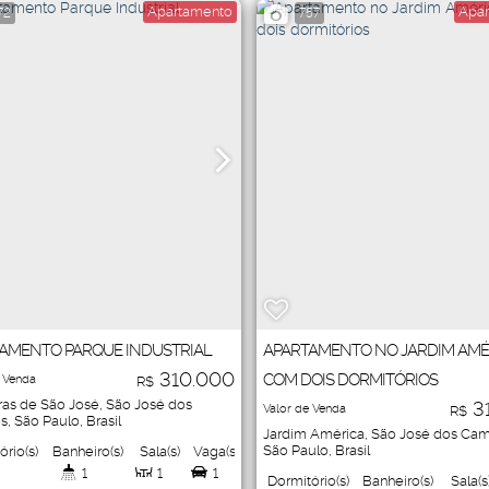
1000
.00
m²
Apartamento
Apar
72
757
AMENTO PARQUE INDUSTRIAL
APARTAMENTO NO JARDIM AMÉ
310.000
COM DOIS DORMITÓRIOS
 Venda
R$
ras de São José
,
São José dos
3
Valor de Venda
R$
s
,
São Paulo
,
Brasil
Jardim América
,
São José dos Ca
São Paulo
,
Brasil
ório(s)
Banheiro(s)
Sala(s)
Vaga(s)
1
1
1
Dormitório(s)
Banheiro(s)
Sala(s