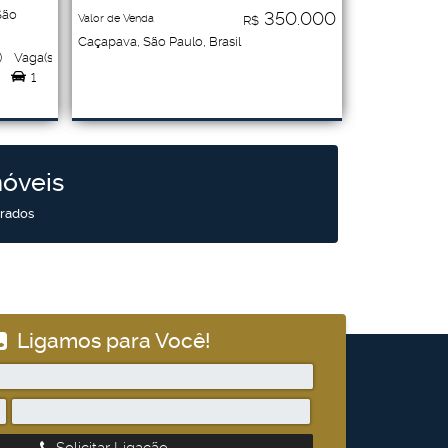
São
350.000
Valor de Venda
R$
Caçapava
,
São Paulo
,
Brasil
)
Vaga(s)
1
móveis
trados
Ligamos para Você!