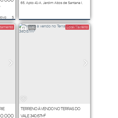
65
,
Apto 41-A
,
Jardim Altos de Santana I
,
s
Jacareí
,
São Paulo
,
Brasil
tivo:
Sala(s)
44
.00
m²
1
tamento
Lote/Terreno
896
RIE
TERRENO À VENDO NO TERRAS DO
0.000
VALE 340,67M²