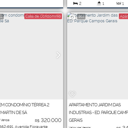
2
1
1
l:
8
.00
Vaga(s)
Útil:
Casa de Condomínio
Apar
12
944
1
64
.00
m²
18
.00
m²
EM CONDOMÍNIO TÉRREA 2
APARTAMENTO JARDIM DAS
MARTIN DE SÁ
INDUSTRIAS - ED. PARQUE CAM
320.000
GERAIS
 Venda
R$
1662-691
,
Avenida Fioravante
34
Valor de Venda