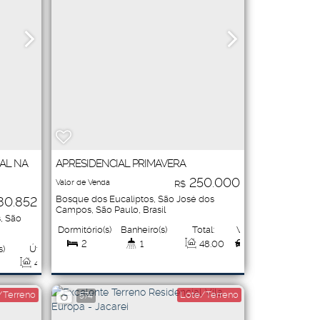
AL NA
AP.RESIDENCIAL PRIMAVERA
250.000
Valor de Venda
R$
Bosque dos Eucaliptos
,
São José dos
80.852
Campos
,
São Paulo
,
Brasil
s
,
São
Dormitório(s)
Banheiro(s)
Total:
Vaga(s)
2
1
48
.00
1
s)
Útil:
~
47
.00
m²
Útil:
50
.00
m²
50
.00
m²
/Terreno
Lote/Terreno
574