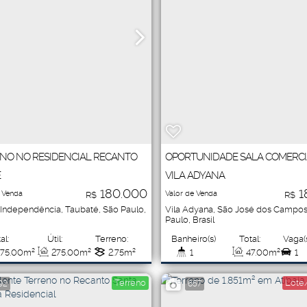
NO NO RESIDENCIAL RECANTO
OPORTUNIDADE SALA COMERCI
E
VILA ADYANA
180.000
1
 Venda
Valor de Venda
R$
R$
 Independência
,
Taubaté
,
São Paulo
,
Vila Adyana
,
São José dos Campo
Paulo
,
Brasil
al:
Útil:
Terreno:
Banheiro(s)
Total:
Vaga(
75
.00
m²
275
.00
m²
2
.75
m²
1
47
.00
m²
1
Terreno
Lote
92
657