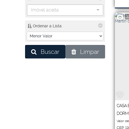
Úti
Imóvel aceita
4
~
3
4
Ordenar a Lista
Buscar
Limpar
CASA 
DORM 
Valor de
CEP: 1