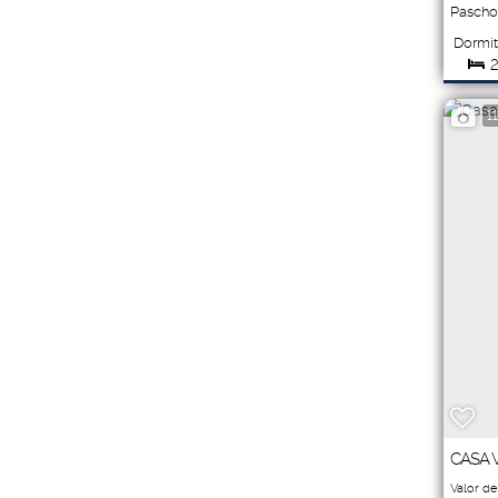
Pascho
São Pa
Dormit
2
Tot
1
5
CASA 
Valor de