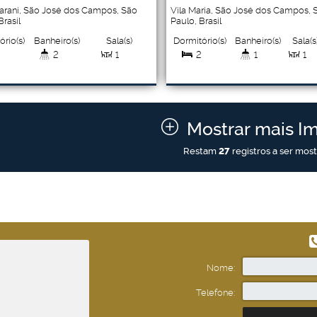
arani
,
São José dos Campos
,
São
Vila Maria
,
São José dos Campos
,
Brasil
Paulo
,
Brasil
ório(s)
Banheiro(s)
Sala(s)
Suíte(s)
Dormitório(s)
Banheiro(s)
Sala(s
3
2
1
2
2
1
1
al:
Vaga(s)
Útil:
Terreno:
Útil:
Terreno:
300
.00
m²
2
300
.00
m²
300
62
.00
.00
m²
m²
62
.00
m²
imento:
Fundos:
Frente:
Mostrar mais I
30
.00
m
10
.00
m
10
.00
m
Restam
27
registros a ser mos
Nome:
Telefone: