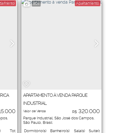
tamento
Apartamento
904
RICA
APARTAMENTO À VENDA PARQUE
INDUSTRIAL
15.000
320.000
Valor de Venda
R$
mpos
,
Parque Industrial
,
São José dos Campos
,
São Paulo
,
Brasil
)
Total:
Dormitório(s)
Banheiro(s)
Sala(s)
Suíte(s)