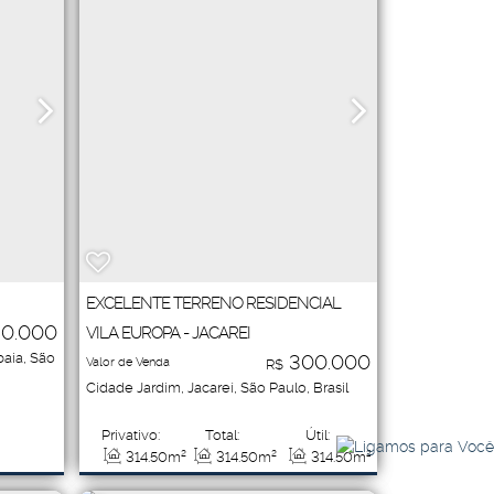
EXCELENTE TERRENO RESIDENCIAL
0.000
VILA EUROPA - JACAREI
baia
,
São
300.000
Valor de Venda
R$
Cidade Jardim
,
Jacareí
,
São Paulo
,
Brasil
Privativo:
Total:
Útil:
314
.50
m²
314
.50
m²
314
.50
m²