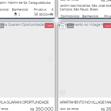
R$
alim
,
Martim de Sá
,
Caraguatatuba
,
Jardim das Indústrias
,
São José do
ulo
,
Brasil
Campos
,
São Paulo
,
Brasil
ório(s)
Banheiro(s)
Privativo:
Sala(s)
1
55
.00
m²
1
Dormitório(s)
Banheiro(s)
Priva
2
1
al:
Vaga(s)
Útil:
Casa
Apar
118
1111
5
.00
m²
1
55
.00
m²
Vaga(s)
Útil:
1
44
.00
m²
VILA GUARANI OPORTUNIDADE
APARTAMENTO NO VILLAGE MA
350.000
35
 Venda
Valor de Venda
R$
R$