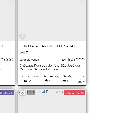
IO
OTIMO APARTAMENTO POUSADA DO
VALE
0.000
160.000
Valor de Venda
R$
Chácaras Pousada do Vale
,
São José dos
il
Campos
,
São Paulo
,
Brasil
Dormitório(s)
Banheiro(s)
Sala(s)
Total:
2
1
1
70
.00
m²
Vaga(s)
Útil:
merciais
Apartamento
1120
1
70
.00
m²