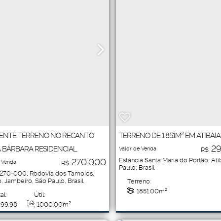
ENTE TERRENO NO RECANTO
TERRENO DE 1.851M² EM ATIBAIA
29
 BÁRBARA RESIDENCIAL
Valor de Venda
R$
Estância Santa Maria do Portão
,
Ati
270.000
 Venda
R$
Paulo
,
Brasil
2270-000
,
Rodovia dos Tamoios
,
o
,
Jambeiro
,
São Paulo
,
Brasil
Terreno:
1851
.00
m²
al:
Útil:
999
.98
1000
.00
m²