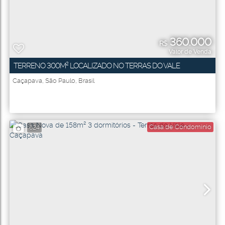
360.000
R$
Valor de Venda
TERRENO 300M² LOCALIZADO NO TERRAS DO VALE
Caçapava
,
São Paulo
,
Brasil
Casa de Condomínio
624