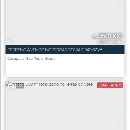
350.000
R$
Valor de Venda
TERRENO À VENDO NO TERRAS DO VALE 340,67M²
Caçapava
,
São Paulo
,
Brasil
Lote/Terreno
888