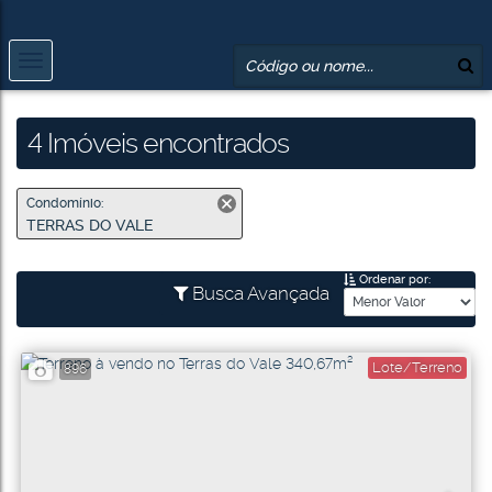
4 Imóveis encontrados
Condomínio:
TERRAS DO VALE
Ordenar por:
Busca Avançada
Lote/Terreno
896