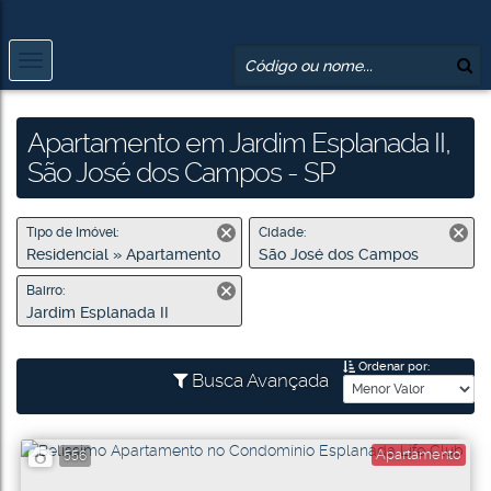
Apartamento em Jardim Esplanada II,
São José dos Campos - SP
Tipo de Imóvel:
Cidade:
Residencial » Apartamento
São José dos Campos
Bairro:
Jardim Esplanada II
Ordenar por:
Busca Avançada
Apartamento
556