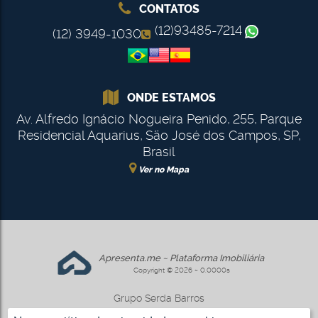
CONTATOS
(12)93485-7214
(12) 3949-1030
ONDE ESTAMOS
Av. Alfredo Ignácio Nogueira Penido
,
255
,
Parque
Residencial Aquarius
,
São José dos Campos
,
SP
,
Brasil
Ver no Mapa
Apresenta.me ~ Plataforma Imobiliária
Copyright © 2026 ~ 0.0000s
Grupo Serda Barros
www.gruposerdabarros.com.br