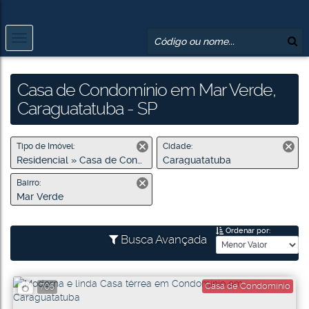
Casa de Condomínio em Mar Verde,
Caraguatatuba - SP
Tipo de Imóvel:
Cidade:
Residencial » Casa de Condomínio
Caraguatatuba
Bairro:
Mar Verde
Ordenar por:
Busca Avançada
Casa de Condomínio
705