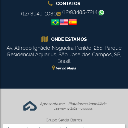
CONTATOS
(12)93485-7214
(12) 3949-1030
ONDE ESTAMOS
Av. Alfredo Ignácio Nogueira Penido
,
255
,
Parque
Residencial Aquarius
,
São José dos Campos
,
SP
,
Brasil
Ver no Mapa
Apresenta.me ~ Plataforma Imobiliária
Copyright © 2026 ~ 0.0000s
Grupo Serda Barros
www.gruposerdabarros.com.br