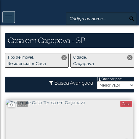
Casa em Caçapava - SP
Tipo de Imóvel:
Cidade:
Residencial » Casa
Caçapava
Ordenar por:
Busca Avançada
Casa
1033