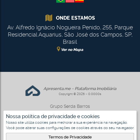
ONDE ESTAMOS
Av. Alfredo Ignácio Nogueira Penido
,
255
,
Parque
Residencial Aquarius
,
São José dos Campos
,
SP
,
Brasil
Ver no Mapa
Apresenta.me ~ Plataforma Imobiliária
Copyright © 2026 ~ 0.0000s
Grupo Serda Barros
www.gruposerdabarros.com.br
Nossa política de privacidade e cookies
Nosso site utiliza cookies para melhorar a sua experiência na navegação.
Você pode alterar suas configurações de cookies através do seu navegador.
3
Termos de Privacidade