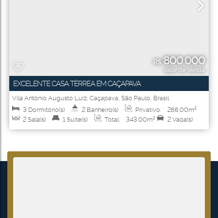
800.000
R$
Valor de Venda
EXCELENTE CASA TÉRREA EM CAÇAPAVA
Vila Antônio Augusto Luiz
,
Caçapava
,
São Paulo
,
Brasil
3
Dormitório(s)
2
Banheiro(s)
Privativo:
266
.00
m²
2
Sala(s)
1
Suíte(s)
Total:
343
.00
m²
2
Vaga(s)
Útil:
343
.00
m²