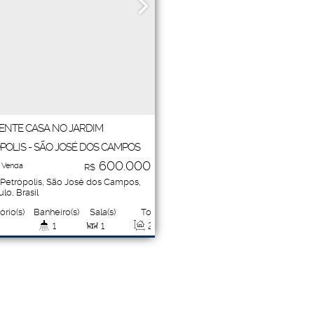
ENTE CASA NO JARDIM
POLIS - SÃO JOSÉ DOS CAMPOS
600.000
 Venda
R$
Petrópolis
,
São José dos Campos
,
ulo
,
Brasil
ório(s)
Banheiro(s)
Sala(s)
Total:
1
1
260
.00
m²
a(s)
Útil:
3
150
.00
m²