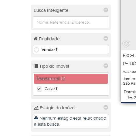
Busca Inteligente
Finalidade
Venda (1)
EXCEL
PETRÓ
Tipo do Imóvel
Valor de
Residencial (1)
Jardim 
São Pa
Casa (1)
Dormit
2
Estágio do Imóvel
Vag
Nenhum estágio está relacionado
a esta busca.