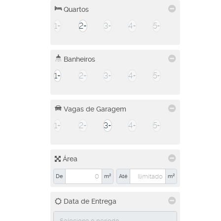
Quartos
Vila Antônio Augusto Luiz (1)
1+
2+
3+
4+
5+
Ubatuba (1)
Centro (1)
Banheiros
1+
2+
3+
4+
5+
Vagas de Garagem
1+
2+
3+
4+
5+
Área
De
m²
Até
m²
Data de Entrega