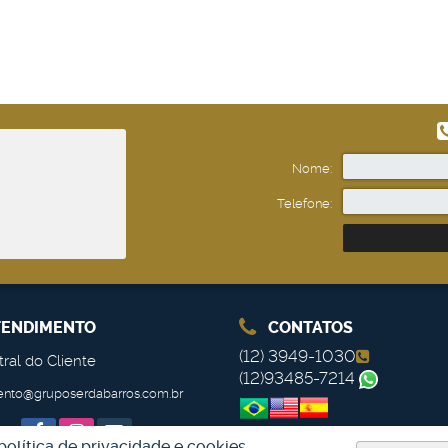
Nome:
Telefone:
ENDIMENTO
CONTATOS
(12) 3949-1030
ral do Cliente
(12)93485-7214
ento@gruposerdabarros.com.br
olítica de privacidade e cookies