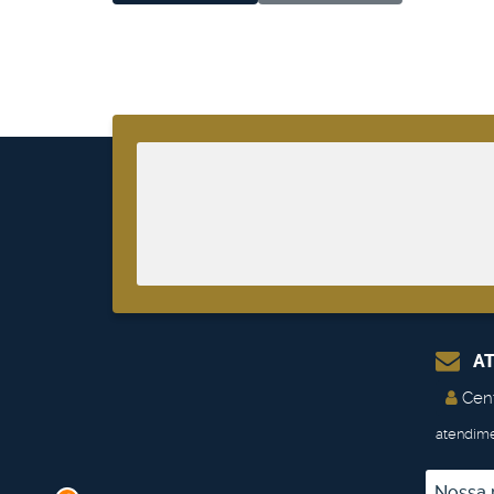
AT
Cent
atendim
Nossa p