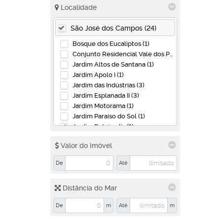
Localidade
São José dos Campos (24)
Bosque dos Eucaliptos (1)
Conjunto Residencial Vale dos Pinheiros (1)
Jardim Altos de Santana (1)
Jardim Apolo I (1)
Jardim das Indústrias (3)
Jardim Esplanada II (3)
Jardim Motorama (1)
Jardim Paraíso do Sol (1)
Jardim Petrópolis (1)
Jardim São Vicente (1)
Valor do Imóvel
Jardim Satélite (4)
Residencial Sol Nascente (1)
De
Até
Santana (1)
Vila Dirce (1)
Distância do Mar
Vila Guarani (1)
Vila Industrial (2)
De
m
Até
m
Caçapava (1)