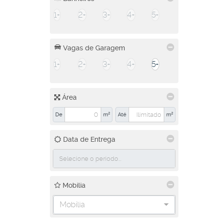
1+
2+
3+
4+
5+
Vagas de Garagem
1+
2+
3+
4+
5+
Área
De
m²
Até
m²
Data de Entrega
Mobilia
Mobília