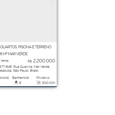
 QUARTOS, PISCINA E TERRENO
95 M² MAR VERDE
2.200.000
 Venda
R$
1677-848
,
Rua Guaivira
,
Mar Verde
,
atatuba
,
São Paulo
,
Brasil
ório(s)
Banheiro(s)
Privativo:
Sala(s)
6
300
.00
m²
2
e(s)
Total:
Vaga(s)
Útil:
3
1695
.00
m²
5
300
.00
m²
eno:
695
.00
m²