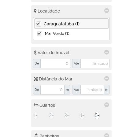
Localidade
Caraguatatuba (1)
Mar Verde (1)
Valor do Imóvel
De
Até
Distância do Mar
De
m
Até
m
Quartos
1+
2+
3+
4+
5+
Banheiros