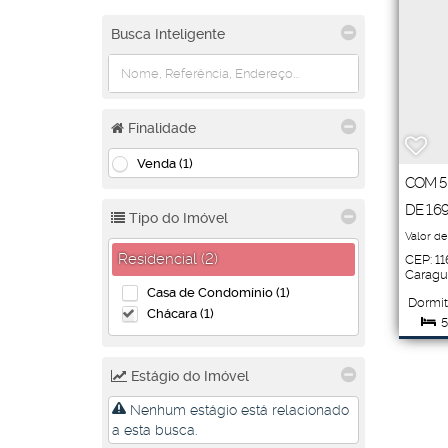
Busca Inteligente
Finalidade
Venda (1)
COM 5
DE 1.6
Tipo do Imóvel
Valor de
Residencial (2)
CEP: 1
Caragu
Casa de Condomínio (1)
Dormit
Chácara (1)
5
Suít
Estágio do Imóvel
Terr
Nenhum estágio está relacionado
1
a esta busca.