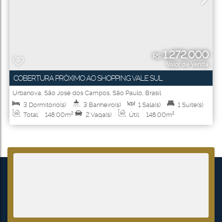
1.272.000
R$
Valor de Venda
COBERTURA PRÓXIMO AO SHOPPING VALE SUL
Urbanova
,
São José dos Campos
,
São Paulo
,
Brasil
3
Dormitório(s)
3
Banheiro(s)
1
Sala(s)
1
Suíte(s)
Total:
148
.00
m²
2
Vaga(s)
Útil:
148
.00
m²