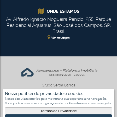
ONDE ESTAMOS
Av. Alfredo Ignácio Nogueira Penido
,
255
,
Parque
Residencial Aquarius
,
São José dos Campos
,
SP
,
Brasil
Ver no Mapa
Apresenta.me ~ Plataforma Imobiliária
Copyright © 2026 ~ 0.0000s
Grupo Serda Barros
www.gruposerdabarros.com.br
Nossa política de privacidade e cookies
Nosso site utiliza cookies para melhorar a sua experiência na navegação.
Você pode alterar suas configurações de cookies através do seu navegador.
3
Termos de Privacidade