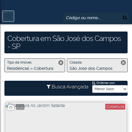
Cobertura em São José dos Campos
- SP
Tipo de Imóvel:
Cidade:
Residencial » Cobertura
São José dos Campos
Ordenar por:
Busca Avançada
Cobertura
1117