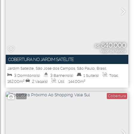
840.000
R$
Valor de Venda
COBERTURA NO JARDIM SATÉLITE
Jardim Satélite
,
São José dos Campos
,
São Paulo
,
Brasil
3
Dormitório(s)
3
Banheiro(s)
1
Suíte(s)
Total:
162
.00
m²
2
Vaga(s)
Útil:
144
.00
m²
Cobertura
1066