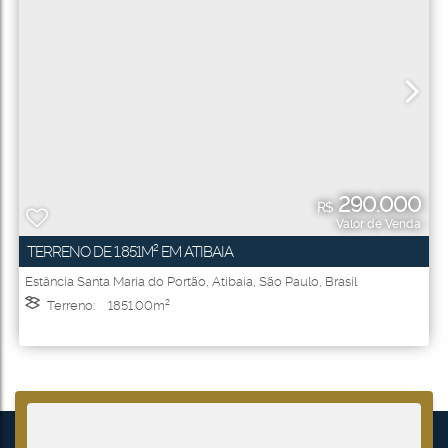
290.000
R$
Valor de Venda
TERRENO DE 1.851M² EM ATIBAIA
Estância Santa Maria do Portão
,
Atibaia
,
São Paulo
,
Brasil
Terreno:
1851
.00
m²