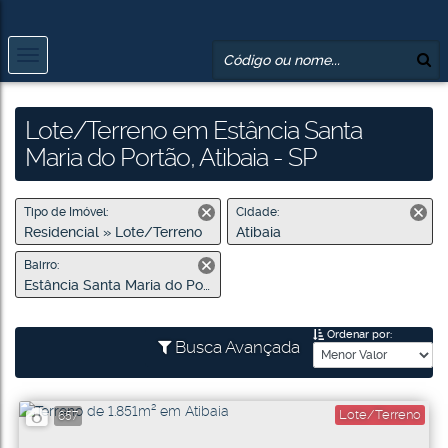
Lote/Terreno em Estância Santa
Maria do Portão, Atibaia - SP
Tipo de Imóvel:
Cidade:
Residencial » Lote/Terreno
Atibaia
Bairro:
Estância Santa Maria do Portão
Ordenar por:
Busca Avançada
Lote/Terreno
657