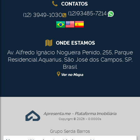
CONTATOS
(12)93485-7214
(12) 3949-1030
ONDE ESTAMOS
Av. Alfredo Ignácio Nogueira Penido
,
255
,
Parque
Residencial Aquarius
,
São José dos Campos
,
SP
,
Brasil
Ver no Mapa
Apresenta.me ~ Plataforma Imobiliária
Copyright © 2026 ~ 0.0000s
Grupo Serda Barros
www.gruposerdabarros.com.br