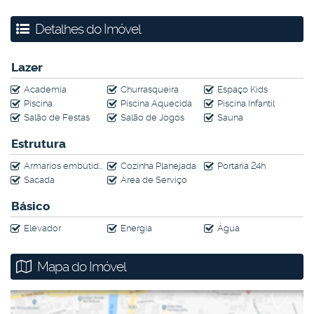
Área de serviço com armários
Detalhes do Imóvel
Lazer
Academia
Churrasqueira
Espaço Kids
Piscina
Piscina Aquecida
Piscina Infantil
Salão de Festas
Salão de Jogos
Sauna
Estrutura
Armarios embutidos
Cozinha Planejada
Portaria 24h
Sacada
Área de Serviço
Básico
Elevador
Energia
Água
Mapa do Imóvel