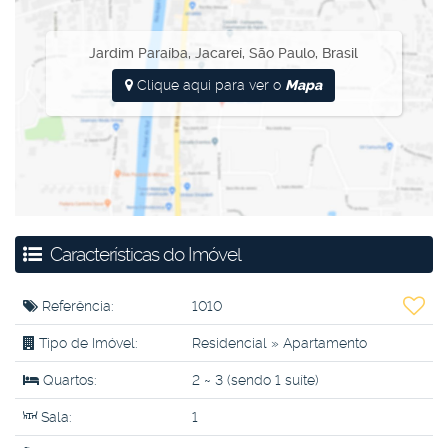
Jardim Paraíba
,
Jacareí
,
São Paulo
,
Brasil
Clique aqui para ver o
Mapa
Características do Imóvel
Referência:
1010
Tipo de Imóvel:
Residencial
»
Apartamento
Quartos:
2 ~ 3 (sendo 1 suíte)
Sala:
1