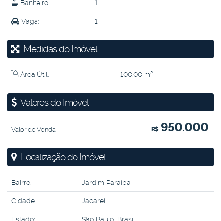
Banheiro:
1
Vaga:
1
Medidas do Imóvel
Área Útil:
100
.00
m²
Valores do Imóvel
950.000
Valor de Venda
R$
Localização do Imóvel
Bairro:
Jardim Paraíba
Cidade:
Jacareí
Estado:
São Paulo, Brasil