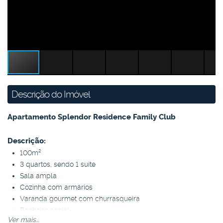
Descrição do Imóvel
Apartamento Splendor Residence Family Club
Descrição:
100m²
3 quartos, sendo 1 suíte
Sala ampla
Cozinha com armários
Varanda gourmet com churrasqueira
Banheiro social
Ver mais...
Lavabo