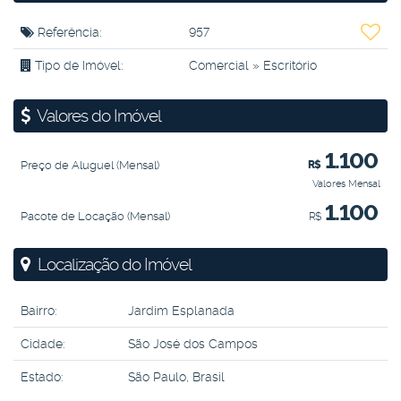
Referência:
957
Tipo de Imóvel:
Comercial
»
Escritório
Valores do Imóvel
1.100
Preço de Aluguel (Mensal)
R$
Valores Mensal
1.100
Pacote de Locação (Mensal)
R$
Localização do Imóvel
Bairro:
Jardim Esplanada
Cidade:
São José dos Campos
Estado:
São Paulo, Brasil