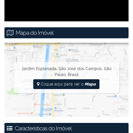
Mapa do Imóvel
Jardim Esplanada
,
São José dos Campos
,
São
Paulo
,
Brasil
Clique aqui para ver o
Mapa
Características do Imóvel