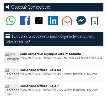
Gostou? Compartilhe
Não é o que você queria? Veja estes imóveis
relacionados!
Sala Comercial Olympus Jardim Satelite
Preço de Aluguel (Mensal)
R$
1.200
Floradas de São José, São José
dos Campos, São Paulo, Brasil
Esplanada Offices - Sala 02
Preço de Aluguel (Mensal)
R$
1.500
Jardim Esplanada, São José
dos Campos, São Paulo, Brasil
Esplanada Offices - Sala 7
Preço de Aluguel (Mensal)
R$
1.000
Jardim Esplanada, São José
dos Campos, São Paulo, Brasil