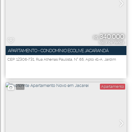
340.000
R$
Valor de Venda
APARTAMENTO - CONDOMÍNIO ECOLIVE JACARANDÁ
CEP: 12306-731
,
Rua Athenas Paulista
,
N°:
65
,
Apto 41-A
,
Jardim
Altos de Santana I
,
Jacareí
,
São Paulo
,
Brasil
Apartamento
828