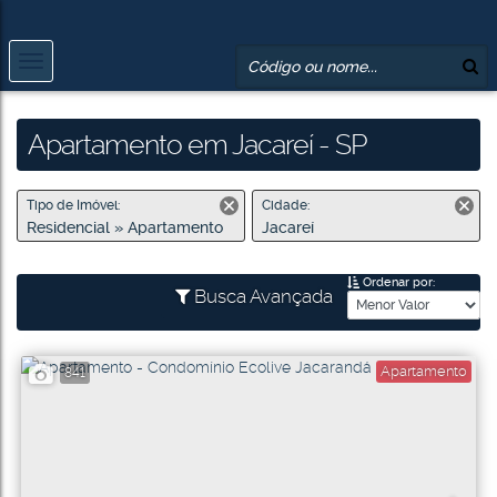
Apartamento em Jacareí - SP
Tipo de Imóvel:
Cidade:
Residencial » Apartamento
Jacareí
Ordenar por:
Busca Avançada
Apartamento
841