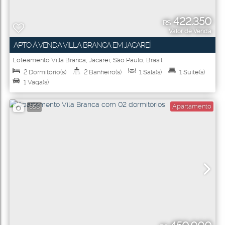
422.350
R$
Valor de Venda
APTO À VENDA VILLA BRANCA EM JACAREÍ
Loteamento Villa Branca
,
Jacareí
,
São Paulo
,
Brasil
2
Dormitório(s)
2
Banheiro(s)
1
Sala(s)
1
Suíte(s)
1
Vaga(s)
Apartamento
656