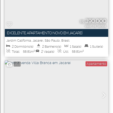
390.000
R$
Valor de Venda
EXCELENTE APARTAMENTO NOVO EM JACAREÍ
Jardim Califórnia
,
Jacareí
,
São Paulo
,
Brasil
2
Dormitório(s)
2
Banheiro(s)
1
Sala(s)
1
Suíte(s)
Total:
58
.81
m²
2
Vaga(s)
Útil:
58
.81
m²
Apartamento
901