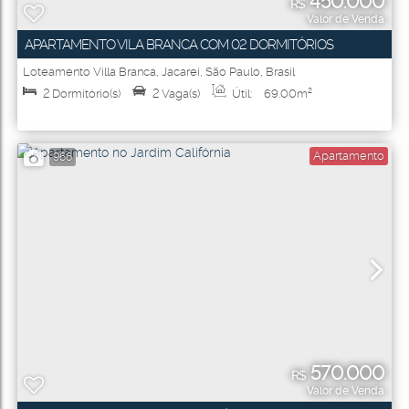
450.000
R$
Valor de Venda
APARTAMENTO VILA BRANCA COM 02 DORMITÓRIOS
Loteamento Villa Branca
,
Jacareí
,
São Paulo
,
Brasil
2
Dormitório(s)
2
Vaga(s)
Útil:
69
.00
m²
Apartamento
966
570.000
R$
Valor de Venda