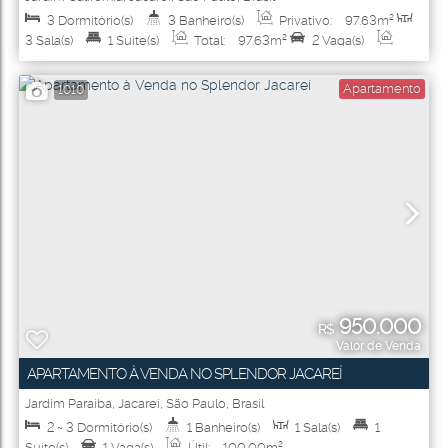
3
Dormitório(s)
3
Banheiro(s)
Privativo:
97
.63
m²
3
Sala(s)
1
Suíte(s)
Total:
97
.63
m²
2
Vaga(s)
Útil:
97
.63
m²
Apartamento
1010
950.000
R$
Valor de Venda
APARTAMENTO À VENDA NO SPLENDOR JACAREÍ
Jardim Paraíba
,
Jacareí
,
São Paulo
,
Brasil
2 ~ 3
Dormitório(s)
1
Banheiro(s)
1
Sala(s)
1
Suíte(s)
1
Vaga(s)
Útil:
100
.00
m²