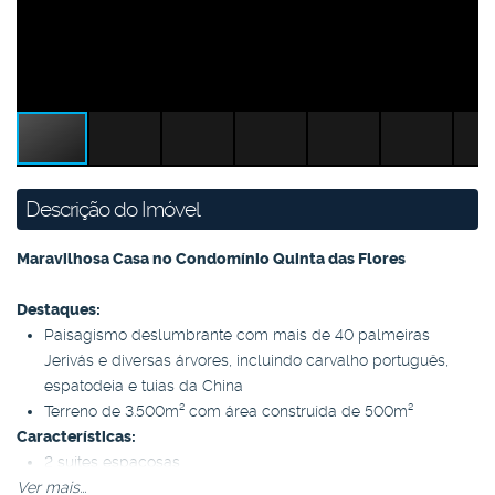
Descrição do Imóvel
Maravilhosa Casa no Condomínio Quinta das Flores
Destaques:
Paisagismo deslumbrante com mais de 40 palmeiras
Jerivás e diversas árvores, incluindo carvalho português,
espatodeia e tuias da China
Terreno de 3.500m² com área construída de 500m²
Características:
2 suítes espaçosas
Ver mais...
2 dormitórios adicionais