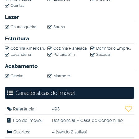
Quintal
Lazer
Churrasqueira
Sauna
Estrutura
Cozinha Americana
Cozinha Planejada
Dormitório Empregada
Lavanderia
Portaria 24h
Sacada
Acabamento
Granito
Mármore
Características do Imóvel
Referência:
493
Tipo de Imóvel:
Residencial
»
Casa de Condomínio
Quartos:
4 (sendo 2 suítes)