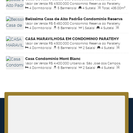
Valor de Venda
R$
4.500.000
Condomínio Reserva do Paratehy,
Paratehy
4
Dormitório(s)
,
5
Banheiro(s)
,
4
Suíte(s)
,
Total:
435
.00
m²
,
São José dos Campos, São Paulo, Brasil
Útil:
435
.00
m²
,
Terreno:
900
.00
m²
Belíssima Casa de Alto Padrão Condomínio Reserva
Valor de Venda
R$
6.450.000
Condomínio Reserva do Paratehy,
do Paratehy
4
Dormitório(s)
,
6
Banheiro(s)
,
1
Sala(s)
,
4
Suíte(s)
,
São José dos Campos, São Paulo, Brasil
Total:
600
.00
m²
,
6
Vaga(s)
,
Útil:
600
.00
m²
,
Terreno:
CASA MARAVILHOSA EM CONDOMINIO PARATEHY
995
.00
m²
Valor de Venda
R$
4.500.000
Condomínio Reserva do Paratehy,
NORTE
4
Dormitório(s)
,
6
Banheiro(s)
,
2
Sala(s)
,
4
Suíte(s)
,
São José dos Campos, São Paulo, Brasil
Total:
450
.00
m²
,
4
Vaga(s)
,
Útil:
450
.00
m²
,
Terreno:
Casa Condomínio Mont Blanc
900
.00
m²
Valor de Venda
R$
4.400.000
Urbanova, São José dos Campos,
4
Dormitório(s)
,
6
Banheiro(s)
,
2
Sala(s)
,
4
Suíte(s)
,
São Paulo, Brasil
Total:
770
.00
m²
,
2
Vaga(s)
,
Útil:
500
.00
m²