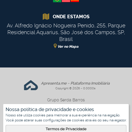
ONDE ESTAMOS
Av. Alfredo Ignácio Nogueira Penido
,
255
,
Parque
Residencial Aquarius
,
São José dos Campos
,
SP
,
Brasil
Ver no Mapa
Apresenta.me ~ Plataforma Imobiliária
Copyright © 2026 ~ 0.0000s
Grupo Serda Barros
www.gruposerdabarros.com.br
Nossa política de privacidade e cookies
Nosso site utiliza cookies para melhorar a sua experiência na navegação.
Você pode alterar suas configurações de cookies através do seu navegador.
3
Termos de Privacidade