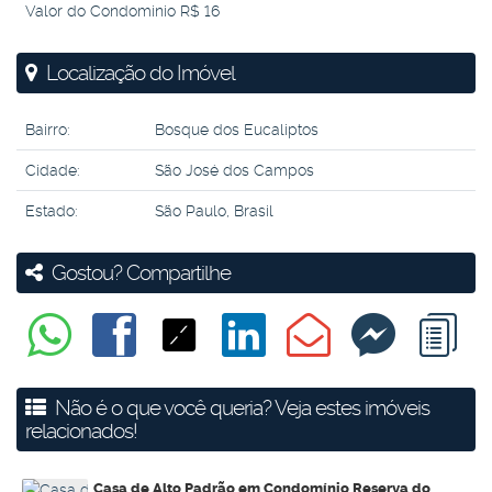
Valor do Condominio
R$
16
Localização do Imóvel
Bairro:
Bosque dos Eucaliptos
Cidade:
São José dos Campos
Estado:
São Paulo, Brasil
Gostou? Compartilhe
Não é o que você queria? Veja estes imóveis
relacionados!
Casa de Alto Padrão em Condomínio Reserva do