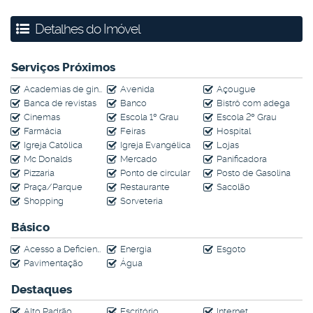
Escritório
Detalhes do Imóvel
Sala de TV
2 salas de estar e 1 sala de jantar
Cozinha ampla e funcional
Serviços Próximos
Área gourmet perfeita para receber convidados
Academias de ginástica
Avenida
Açougue
Solarium para relaxamento
Banca de revistas
Banco
Bistrô com adega
Sauna
Cinemas
Escola 1º Grau
Escola 2º Grau
Lavanderia
Farmácia
Feiras
Hospital
Dependência para empregada
Igreja Católica
Igreja Evangélica
Lojas
3 vagas cobertas
Mc Donalds
Mercado
Panificadora
Aquecimento solar
Pizzaria
Ponto de circular
Posto de Gasolina
Praça/Parque
Restaurante
Sacolão
Reservatório para reuso de água da chuva
Shopping
Sorveteria
Pomar e canil
Projeto mobiliário assinado pela SCA
Básico
Um imóvel exclusivo para quem busca conforto, sofisticação e
Acesso a Deficientes
Energia
Esgoto
contato com a natureza.
Confira!
Pavimentação
Água
Destaques
Alto Padrão
Escritório
Internet