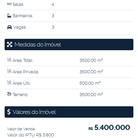
Salas:
4
Banheiros:
3
Vagas:
3
Medidas do Imóvel
Área Total:
3500
.00
m²
Área Privada:
3500
.00
m²
Área Útil:
500
.00
m²
Terreno:
3500
.00
m²
Valores do Imóvel
5.400.000
Valor de Venda
R$
Valor do IPTU
R$
5.800