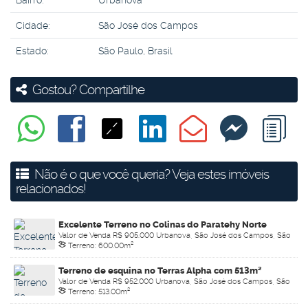
Bairro:
Urbanova
Cidade:
São José dos Campos
Estado:
São Paulo, Brasil
Gostou? Compartilhe
Não é o que você queria? Veja estes imóveis
relacionados!
Excelente Terreno no Colinas do Paratehy Norte
Valor de Venda
R$
905.000
Urbanova, São José dos Campos, São
Terreno:
600
.00
m²
Paulo, Brasil
Terreno de esquina no Terras Alpha com 513m²
Valor de Venda
R$
952.000
Urbanova, São José dos Campos, São
Terreno:
513
.00
m²
Paulo, Brasil