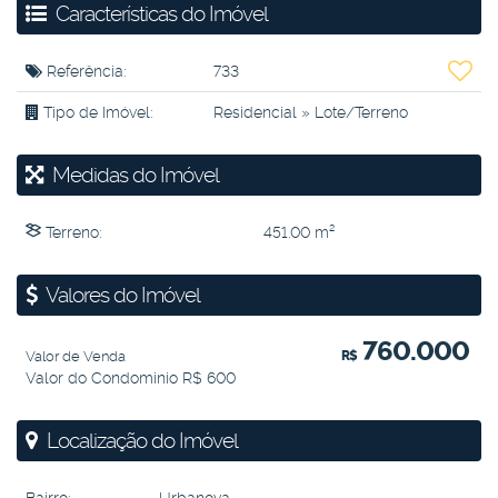
Características do Imóvel
Referência:
733
Tipo de Imóvel:
Residencial
»
Lote/Terreno
Medidas do Imóvel
Terreno:
451
.00
m²
Valores do Imóvel
760.000
Valor de Venda
R$
Valor do Condominio
R$
600
Localização do Imóvel