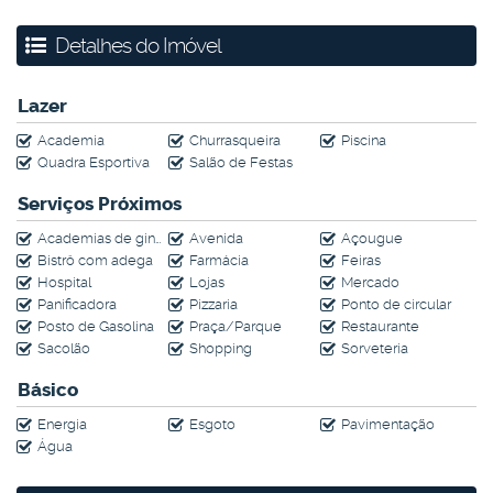
ao Parque Ribeirão Vermelho.
Detalhes do Imóvel
Agende uma visita e aproveite esta oportunidade única!
Lazer
Academia
Churrasqueira
Piscina
Quadra Esportiva
Salão de Festas
Serviços Próximos
Academias de ginástica
Avenida
Açougue
Bistrô com adega
Farmácia
Feiras
Hospital
Lojas
Mercado
Panificadora
Pizzaria
Ponto de circular
Posto de Gasolina
Praça/Parque
Restaurante
Sacolão
Shopping
Sorveteria
Básico
Energia
Esgoto
Pavimentação
Água