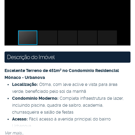
Descrição do Imóvel
Excelente Terreno de 451m² no Condomínio Residencial
Mônaco - Urbanova
Localização:
Ótima, com leve aclive e vista para área
verde, beneficiado pelo sol da manhã
Condomínio Moderno:
Completa infraestrutura de lazer,
incluindo piscina, quadra de saibro, academia,
churrasqueira e salão de festas
Acesso:
Fácil acesso à avenida principal do bairro
Urbanova
Ver mais...
Proximidades:
Próximo a supermercados de qualidade e