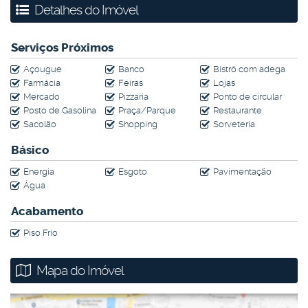
Detalhes do Imóvel
Agende uma visita e venha conhecer!
Serviços Próximos
Açougue
Banco
Bistrô com adega
Farmácia
Feiras
Lojas
Mercado
Pizzaria
Ponto de circular
Posto de Gasolina
Praça/Parque
Restaurante
Sacolão
Shopping
Sorveteria
Básico
Energia
Esgoto
Pavimentação
Água
Acabamento
Piso Frio
Mapa do Imóvel