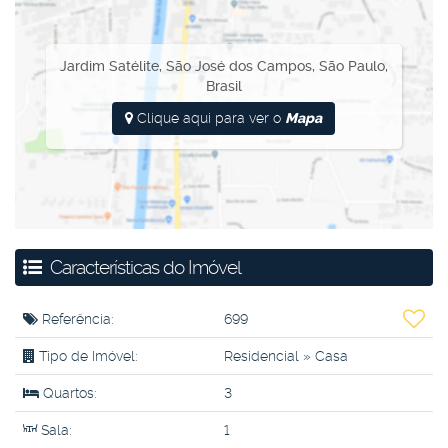
Jardim Satélite
,
São José dos Campos
,
São Paulo
,
Brasil
Clique aqui para ver o
Mapa
Características do Imóvel
Referência:
699
Tipo de Imóvel:
Residencial
»
Casa
Quartos:
3
Sala:
1