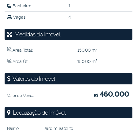
Banheiro:
1
Vagas:
4
Medidas do Imóvel
Área Total:
150
.00
m²
Área Útil:
150
.00
m²
Valores do Imóvel
460.000
Valor de Venda
R$
Localização do Imóvel
Bairro:
Jardim Satélite