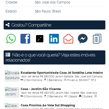
Cidade:
São José dos Campos
Estado:
São Paulo, Brasil
Gostou? Compartilhe
Não é o que você queria? Veja estes imóveis
relacionados!
Excelente Oportunidade Casa Jd Satélite Lote Inteiro
Valor de Venda
R$
580.000
Jardim Satélite, São José dos Campos,
2
Dormitório(s)
,
1
Banheiro(s)
,
Privativo:
65
.00
m²
,
2
São Paulo, Brasil
Sala(s)
,
4
Vaga(s)
,
Terreno:
260
.00
m²
Casa - Jardim São Vicente
Valor de Venda
R$
490.000
Jardim São Vicente, São José dos
3
Dormitório(s)
,
2
Banheiro(s)
,
1
Sala(s)
,
1
Suíte(s)
,
Campos, São Paulo, Brasil
Total:
149
.00
m²
,
2
Vaga(s)
,
Útil:
149
.00
m²
Casa Proxima Ao Vale Sul Shopping