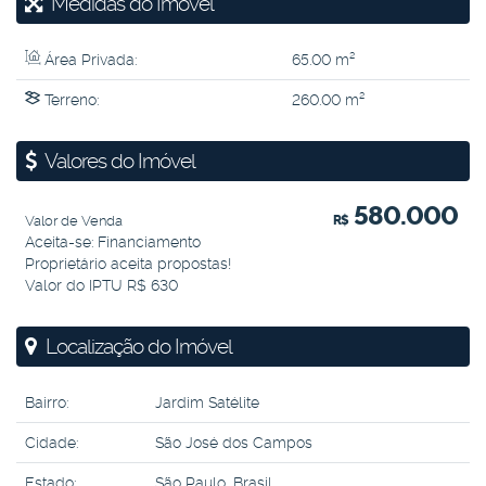
Medidas do Imóvel
Área Privada:
65
.00
m²
Terreno:
260
.00
m²
Valores do Imóvel
580.000
Valor de Venda
R$
Aceita-se: Financiamento
Proprietário aceita propostas!
Valor do IPTU
R$
630
Localização do Imóvel
Bairro:
Jardim Satélite
Cidade:
São José dos Campos
Estado:
São Paulo, Brasil