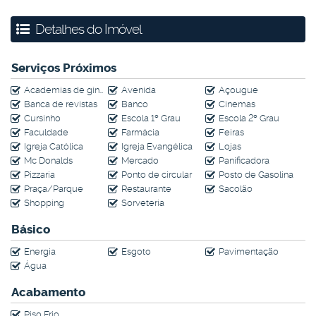
Localização privilegiada:
Próximo à Avenida Andrômeda e
Detalhes do Imóvel
Cassiopéia, com fácil acesso ao Shopping Vale Sul e todo o
comércio da região.
Serviços Próximos
Ótima oportunidade de investimento!
Academias de ginástica
Avenida
Açougue
Banca de revistas
Banco
Cinemas
Agende sua visita com um de nossos consultores e venha
Cursinho
Escola 1º Grau
Escola 2º Grau
conhecer seu novo lar!
Faculdade
Farmácia
Feiras
Igreja Católica
Igreja Evangélica
Lojas
Mc Donalds
Mercado
Panificadora
Pizzaria
Ponto de circular
Posto de Gasolina
Praça/Parque
Restaurante
Sacolão
Shopping
Sorveteria
Básico
Energia
Esgoto
Pavimentação
Água
Acabamento
Piso Frio