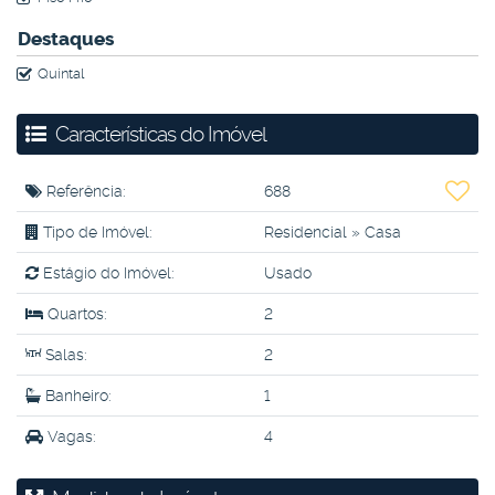
Destaques
Quintal
Características do Imóvel
Referência:
688
Tipo de Imóvel:
Residencial
»
Casa
Estágio do Imóvel:
Usado
Quartos:
2
Salas:
2
Banheiro:
1
Vagas:
4