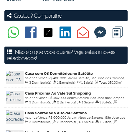
Gostou? Compartilhe
Não é o que você queria? Veja estes imóveis
relacionados!
Casa com 03 Dormitórios no Satélite
Valor de Venda
R$
460.000
Jardim Satélite, São José dos Campos,
3
Dormitório(s)
,
1
Banheiro(s)
,
1
Sala(s)
,
Total:
150
.00
m²
,
São Paulo, Brasil
4
Vaga(s)
,
Útil:
150
.00
m²
Casa Proxima Ao Vale Sul Shopping
Valor de Venda
R$
450.000
Jardim Satélite, São José dos Campos,
3
Dormitório(s)
,
2
Banheiro(s)
,
1
Sala(s)
,
1
Suíte(s)
,
São Paulo, Brasil
Total:
129
.00
m²
,
2
Vaga(s)
,
Útil:
70
.00
~ 100
.00
m²
Casa Sobradada Alto de Santana
Valor de Venda
R$
600.000
Jardim Altos de Santana, São José dos
3
Dormitório(s)
,
2
Banheiro(s)
,
1
Sala(s)
,
1
Suíte(s)
,
Campos, São Paulo, Brasil
Total:
125
.00
m²
,
2
Vaga(s)
,
Útil:
110
.00
m²
,
Terreno:
125
.00
m²