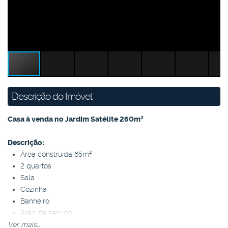
Descrição do Imóvel
Casa à venda no Jardim Satélite 260m²
Descrição:
Área construída 65m²
2 quartos
Sala
Cozinha
Banheiro
Área de serviço
Ver mais...
Quintal amplo com 4 vagas de garagem