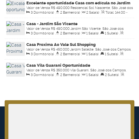
Excelente oportunidade Casa com edícula no Jardim
Valor de Venda
R$
490.000
Residencial Sol Nascente, São José dos
Oriente
3
Dormitório(s)
,
2
Banheiro(s)
,
2
Sala(s)
,
Total:
144
.00
~
Campos, São Paulo, Brasil
200
.00
m²
,
2
Vaga(s)
,
Útil:
144
.00
~ 200
.00
m²
,
Terreno:
Casa - Jardim São Vicente
200
.00
m²
Valor de Venda
R$
490.000
Jardim São Vicente, São José dos
3
Dormitório(s)
,
2
Banheiro(s)
,
1
Sala(s)
,
1
Suíte(s)
,
Campos, São Paulo, Brasil
Total:
149
.00
m²
,
2
Vaga(s)
,
Útil:
149
.00
m²
Casa Proxima Ao Vale Sul Shopping
Valor de Venda
R$
450.000
Jardim Satélite, São José dos Campos,
3
Dormitório(s)
,
2
Banheiro(s)
,
1
Sala(s)
,
1
Suíte(s)
,
São Paulo, Brasil
Total:
129
.00
m²
,
2
Vaga(s)
,
Útil:
70
.00
~ 100
.00
m²
Casa Vila Guarani Oportunidade
Valor de Venda
R$
350.000
Vila Guarani, São José dos Campos,
3
Dormitório(s)
,
2
Banheiro(s)
,
1
Sala(s)
,
2
Suíte(s)
,
São Paulo, Brasil
Total:
300
.00
m²
,
2
Vaga(s)
,
Útil:
300
.00
m²
,
Terreno:
300
.00
m²
,
Comprimento:
30
.00
m
,
Fundos:
10
.00
m
,
Frente:
10
.00
m