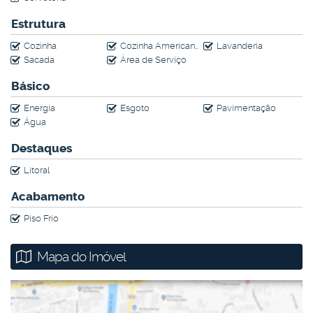
Estrutura
Cozinha
Cozinha Americana
Lavanderia
Sacada
Área de Serviço
Básico
Energia
Esgoto
Pavimentação
Água
Destaques
Litoral
Acabamento
Piso Frio
Mapa do Imóvel