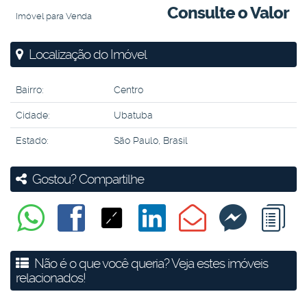
Consulte o Valor
Imóvel para Venda
Localização do Imóvel
Bairro:
Centro
Cidade:
Ubatuba
Estado:
São Paulo, Brasil
Gostou? Compartilhe
Não é o que você queria? Veja estes imóveis
relacionados!