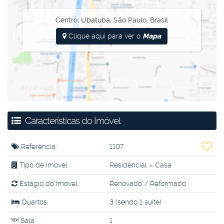
Centro
,
Ubatuba
,
São Paulo
,
Brasil
Clique aqui para ver o
Mapa
Características do Imóvel
Referência:
1107
Tipo de Imóvel:
Residencial
»
Casa
Estágio do Imóvel:
Renovado / Reformado
Quartos:
3 (sendo 1 suíte)
Sala:
1