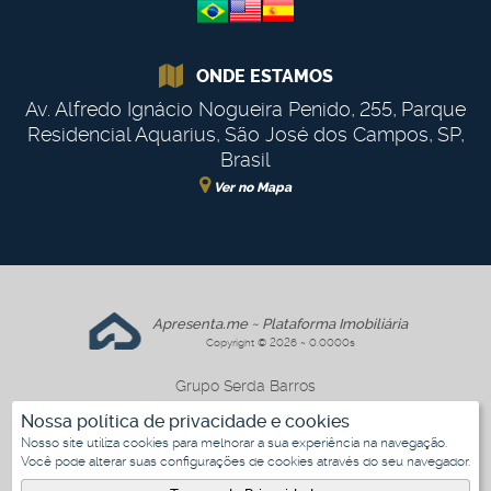
ONDE ESTAMOS
Av. Alfredo Ignácio Nogueira Penido
,
255
,
Parque
Residencial Aquarius
,
São José dos Campos
,
SP
,
Brasil
Ver no Mapa
Apresenta.me ~ Plataforma Imobiliária
Copyright © 2026 ~ 0.0000s
Grupo Serda Barros
www.gruposerdabarros.com.br
Nossa política de privacidade e cookies
Nosso site utiliza cookies para melhorar a sua experiência na navegação.
Você pode alterar suas configurações de cookies através do seu navegador.