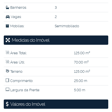
Banheiros:
3
Vagas:
2
Mobílias:
Semimobiliado
Medidas do Imóvel
Área Total:
125
.00
m²
Área Útil:
70
.00
m²
Terreno:
125
.00
m²
Comprimento:
25
.00
m
Largura da Frente:
5
.00
m
Valores do Imóvel