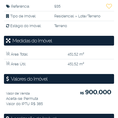
Referência:
935
Tipo de Imóvel:
Residencial
»
Lote/Terreno
Estágio do Imóvel:
Terreno
Medidas do Imóvel
Área Total:
451
.52
m²
Área Útil:
451
.52
m²
Valores do Imóvel
900.000
Valor de Venda
R$
Aceita-se: Permuta
Valor do IPTU
R$
385