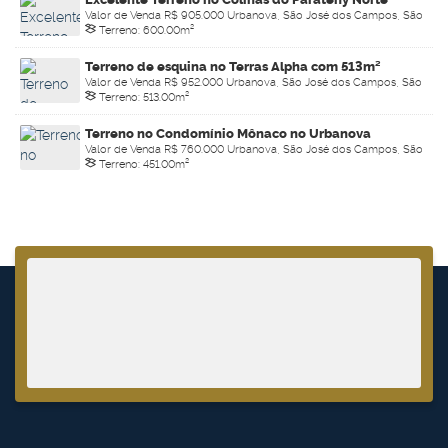
Valor de Venda
R$
905.000
Urbanova, São José dos Campos, São
Terreno:
600
.00
m²
Paulo, Brasil
Terreno de esquina no Terras Alpha com 513m²
Valor de Venda
R$
952.000
Urbanova, São José dos Campos, São
Terreno:
513
.00
m²
Paulo, Brasil
Terreno no Condomínio Mônaco no Urbanova
Valor de Venda
R$
760.000
Urbanova, São José dos Campos, São
Terreno:
451
.00
m²
Paulo, Brasil