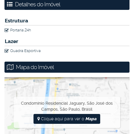
Detalhes do Imóvel
de São José dos Campos!
Estrutura
Portaria 24h
Lazer
Quadra Esportiva
Mapa do Imóvel
Condomínio Residencial Jaguary
,
São José dos
Campos
,
São Paulo
,
Brasil
Clique aqui para ver o
Mapa